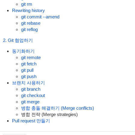
git rm
Rewriting history
git commit --amend
git rebase
git reflog
2. Git 협업하기
동기화하기
git remote
git fetch
git pull
git push
브랜치 사용하기
git branch
git checkout
git merge
병합 충돌 해결하기 (Merge conflicts)
병합 전략 (Merge strategies)
Pull request 만들기