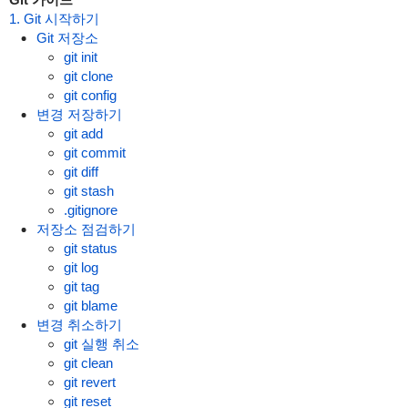
1. Git 시작하기
Git 저장소
git init
git clone
git config
변경 저장하기
git add
git commit
git diff
git stash
.gitignore
저장소 점검하기
git status
git log
git tag
git blame
변경 취소하기
git 실행 취소
git clean
git revert
git reset