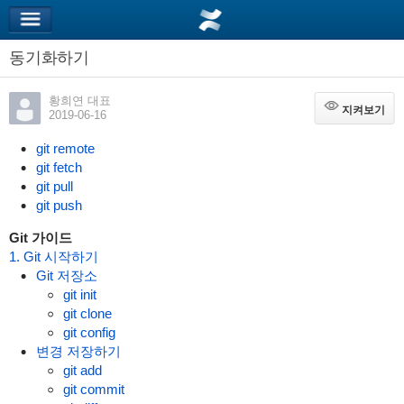
동기화하기
황희연 대표
지켜보기
지켜보기
2019-06-16
git remote
git fetch
git pull
git push
Git 가이드
1. Git 시작하기
Git 저장소
git init
git clone
git config
변경 저장하기
git add
git commit