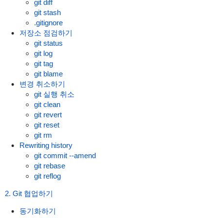
git diff
git stash
.gitignore
저장소 점검하기
git status
git log
git tag
git blame
변경 취소하기
git 실행 취소
git clean
git revert
git reset
git rm
Rewriting history
git commit --amend
git rebase
git reflog
2. Git 협업하기
동기화하기