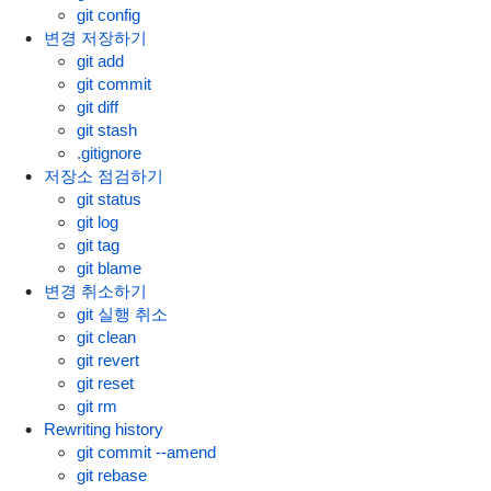
git config
변경 저장하기
git add
git commit
git diff
git stash
.gitignore
저장소 점검하기
git status
git log
git tag
git blame
변경 취소하기
git 실행 취소
git clean
git revert
git reset
git rm
Rewriting history
git commit --amend
git rebase