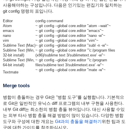
사용해야하는 구성입니다. 다음은 인기있는 편집기와 일치하는
git config 명령의 표입니다.
Editor
config command
Atom
~ git config --global core.editor "atom --wait"~
emacs
~ git config --global core.editor "emacs"~
nano
~ git config --global core.editor "nano -w"~
vim
~ git config --global core.editor "vim"~
Sublime Text (Mac)
~ git config --global core.editor "subl -n -w"~
Sublime Text (Win,
~ git config --global core.editor "'c:/program files
32-bit install)
(x86)/sublime text 3/sublimetext.exe' -w"~
Sublime Text (Win,
~ git config --global core.editor "'c:/program
64-bit install)
files/sublime text 3/sublimetext.exe' -w"~
~ git config --global core.editor "mate -w"~
Textmate
Merge tools
병합이 충돌하는 경우 Git은 "병합 도구"를 실행합니다. 기본적으
로 Git은 일반적인 유닉스 diff 프로그램의 내부 구현을 사용한다.
내부 Git diff는 최소한의 병합 충돌 뷰어입니다. 대신 사용할 수있
는 외부 타사 병합 충돌 해결 방법이 많이 있습니다. 다양한 병합
도구와 구성에 대한 개요는
Git과의 충돌을 해결하기
위한 팁과 도
구에 대한 가이드를 참조하십시오.