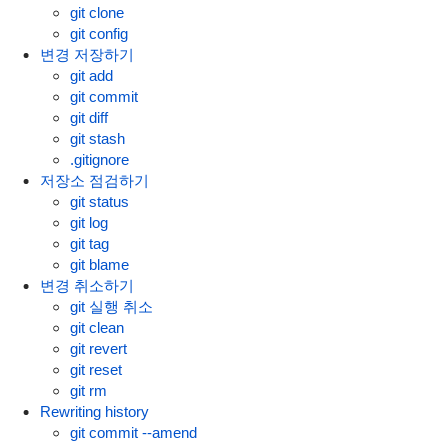
git clone
git config
변경 저장하기
git add
git commit
git diff
git stash
.gitignore
저장소 점검하기
git status
git log
git tag
git blame
변경 취소하기
git 실행 취소
git clean
git revert
git reset
git rm
Rewriting history
git commit --amend