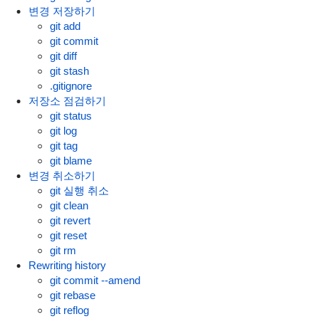
변경 저장하기
git add
git commit
git diff
git stash
.gitignore
저장소 점검하기
git status
git log
git tag
git blame
변경 취소하기
git 실행 취소
git clean
git revert
git reset
git rm
Rewriting history
git commit --amend
git rebase
git reflog