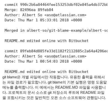
 commit 990c2b6a84464fee153253dbf02e845a4db372bb

 Merge: 82496ea 89feb84

 Author: Albert So <aso@atlassian.com>

 Date: Thu Mar 1 05:33:01 2018 +0000

 Merged in albert-so/git-blame-example/albert-so/
 README.md edited online with Bitbucket

 commit 89feb84d885fe33d1182f2112885c2a64a4206ec

 Author: Albert So <aso@atlassian.com>

 Date: Thu Mar 1 00:54:03 2018 +0000

 README.md edited online with Bitbucket
git blame은 개별 파일에서만 작동합니다.
유용한 출력을 위해서
는 파일 경로가 필요합니다.
git blame의 기본 실행은 명령 도움말
메뉴를 출력합니다.
이 예에서는 README.MD 파일을 사용합니
다.
프로젝트의 문서 소스로 git 저장소의 루트에 README 파일
을 포함시키는 것은 일반적인 오픈 소스 소프트웨어 관행입니다.