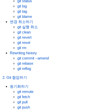
git status
git log
git tag
git blame
변경 취소하기
git 실행 취소
git clean
git revert
git reset
git rm
Rewriting history
git commit --amend
git rebase
git reflog
2. Git 협업하기
동기화하기
git remote
git fetch
git pull
git push