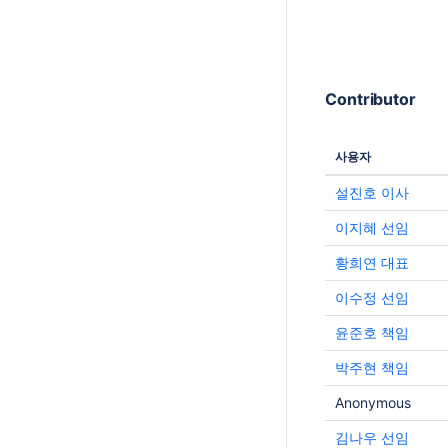
것입니다. 따라서 지난해 Atlassian의 인앱 AI인
Rovo https://www.atlassian.com/softwa
가 출시되었을 때, Learning Team은 품
하고 창작 과정의 주도권을 잃지 않으면
서 Learning 카탈로그
Contributor
https://community.atlassian.com/learn
츠 제작 과정에 Rovo를 어떻게 활용할 수
탐색하기 시작했습니다. Learning Team은 기존
사용자
교육 과정 설계 워크플로를 살펴보고, AI를
설진호 이사
하면 시간과 에너지를 절약하고 불필요한
줄일 수 있는 몇 가지 지점을 파악했습니다. 이
이지혜 선임
팀은 교육 과정 제작 워크플로에 AI를 어떻
용할지 함께 결정했습니다:
황희연 대표
https://atlassianblog.wpengine.com/wp
이수정 선임
content/uploads/2026/06/image-22-1-
600x127.jpeg Learning Team의 시니어 러닝 콘
윤준호 책임
텐츠 디자이너 Becky Mueller는 창의적
을 유지하면서 AI를 교육 과정 제작 워크
박주현 책임
적용하는 세 가지 방법을 자세히 소개했습니다.
Anonymous
AI 리서치로 몇 시간, 때로는 몇 주까지 
탐색 단계 사람들에게 실제로 도움이 되는 교육
김나우 선임
과정이 무엇인지 파악하기 위해, 디자이너