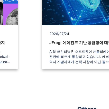
Traini
는 신규 고객을 위한 특별한 혜택을 놓
enes-
요. 혜택 내용: 다년 계약 진행 시 최대 20% 할인
2은 바로
적용 대상: Sonatype Nexus를 사용 
다양한
JFrog 도입을 고려 중인 기업 프로모션 기간:
 수 있
2026년 한정 (구매 건에 한함) Point: 놓치면 다시
오지 않을 2026년 단 한 번의 기회! 더
2026/07/24
세 가
인 비용으로 최상의 개발 보안 환경을 
수 있습니다. Nexus에서 JFrog로 전환해야 하는
가지
이유 JFrog Artifactory는 다양한 패키지와 바이
ing은 무
너리를 통합 관리하는 범용 아티팩트 
AI와 머신러닝은 소프트웨어 애플리케
이며, JFrog Platform의 보안·배포 
전반에 빠르게 통합되고 있습니다. AI 
ng/hub/
소프트웨어 공급망 전반의 관리 수준을 
역시 개발자에게 선택 사항이 아닌 필수
있습니다. 폭넓은 개발 생태계 통합 Maven, npm,
자리 잡고 있으며, 기업은 경쟁력을 유
g/cata
Docker, PyPI, NuGet, Helm, Conan, G
해 AI 지원 개발과 AI 자산을 적극적으
한 앱 활
Terraform 등 다양한 패키지 형식과 
있습니다. 그러나 검증되지 않은 AI 구성 요소가
하나의 플랫폼에서 관리할 수 있습니다. 공급
개발 파이프라인에 유입되면 거버넌스와
ng/ado
보안 및 정책 자동화 JFrog Xray를 
험도 함께 증가합니다. AI를 안전하게
과 자신
소, 빌드 산출물 및 컨테이너 이미지에 
위험 관리, 거버넌스, 추적성을 고려해 
픈소스 취약점과 라이선스 컴플라이언
프라인의 도구와 프로세스, 운영 방식
, 가장
분석하고, 정책에 따라 경고·차단·조치할
야 합니다. 빠른 AI 도입과 보안 사이의 균형 기업
공하는
니다. 멀티사이트·하이브리드 운영 지원 JFrog
은 AI를 빠르게 도입해 혁신과 생산성을