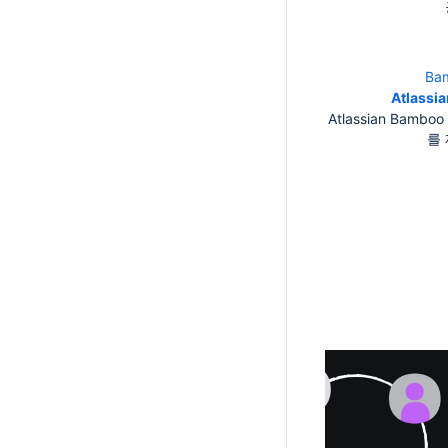
Ba
Atlassi
Atlassian Bam
를