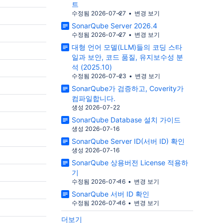
해야 합니다. 2. 모든 콘텐츠에는 사람의 이름이
트
%89%EB%A7%9D%EC%97%90+%
작성자로 표시되어야 합니다. 게시하는 모든 콘텐
수정됨 2026-07-27
변경 보기
%ED%95%9C+%ED%86%B5%EC%
위
츠에는 사람 작성자의 이름이 포함되
SonarQube Server 2026.4
%B6%8C+%EB%90%98%EC%B0%
확인하는
해당 작성자는 AI의 도움을 받은 부
수정됨 2026-07-27
변경 보기
%B0
 확인하는
콘텐츠 전체에 대한 책임을 집니다. 3. AI에 충분
대형 언어 모델(LLM)들의 코딩 스타
언스 준수 여
한 맥락을 제공합니다. AI로 글을 편집하거나 다
일과 보안, 코드 품질, 유지보수성 분
, 그리고 AI
듬을 때는 대상 독자, 작성 목적, 원
석 (2025.10)
합니다.
하게 전달해야 합니다. 그래야 일반적이고 추상적
수정됨 2026-07-23
변경 보기
인 피드백을 줄일 수 있습니다. 4. 사실 확인은 반
SonarQube가 검증하고, Coverity가
CP 서버,
드시 직접 확인합니다. AI가 제안하거나 생성한
컴파일합니다.
 알고리즘,
모든 내용은 실제 적용하기 전에 반
생성 2026-07-22
까지 관리
검증해야 합니다. 여기에는 사실 정보, 데이터, 인
SonarQube Database 설치 가이드
용문도 모두 포함됩니다. 5. 읽고 싶지 않은 글은
생성 2026-07-16
공개하지 않습니다. 자신이 읽어도 도움이 되거나
SonarQube Server ID(서버 ID) 확인
공감되지 않는 글이라면, 독자도 그렇
생성 2026-07-16
능성이 높습니다. 6. AI로 인해 다양한 관점이 사
SonarQube 상용버전 License 적용하
노출, 손상
라지지 않도록 주의합니다. AI는 학습 데이터에서
기
가장 많이 나타난 대상과 관점을 기
수정됨 2026-07-16
변경 보기
 없는 공개
생성하는 경향이 있습니다. 그 결과 일부 관점은
SonarQube 서버 ID 확인
과도하게 반영되고, 다른 관점은 희
수정됨 2026-07-16
변경 보기
검증되지 않은
질 수 있습니다. AI의 글쓰기 제안을 검토할 때는
더보기
무엇이 추가되었는지만큼 무엇이 빠