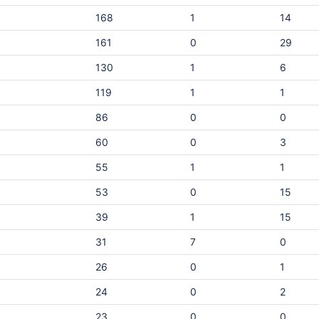
생태계에 대한 조직의 통제력 약화 거버넌스 정책
 필
168
1
14
집행의 어려움 새로운 기술을 확장하기 위한 도구
보를 찾
와 프로세스 부족 접근 권한 관리의 복잡성 증가
161
0
29
때로는
이를 해결하려면 관리되지 않는 모델과 
자동으로 탐지하고 통제할 수 있는 Shado
130
1
6
 이렇게
지 기능이 필요합니다. 이를 통해 보안
119
1
1
속도를 방해하지 않으면서도 AI 사용 
모르는지
하고 컴플라이언스를 적용할 수 있습니다. AI
86
0
0
 많은
산의 ‘블랙박스’ 문제 기존 소프트웨어는 소스 코
드를 검토하고 검증할 수 있지만, AI 모
60
0
3
니다:
한 가중치와 바이너리로 구성된 블랙박
 관련
55
1
1
습니다. 일반적인 보안 도구로는 이러한 
지 않거
을 충분히 분석하기 어렵습니다. 이러한 가시성
53
0
15
 경우가
부족은 공격자가 오염된 자산, 백도어, 
속성을 소프트웨어 개발 수명주기에 유
39
1
15
게 만듭
는 기회를 제공합니다. AI 에이전트를 안전하게
31
7
0
배포하려면 보안팀과 개발팀이 복잡한
를 분석하고 다음 질문에 답할 수 있어야
26
0
1
ng/path
사용 중인 AI 자산의 정확한 출처는 어디
elp-
델의 구조와 종속성 내부에는 무엇이 
24
0
2
help-
는가? 알려진 취약점이나 악성 페이로드가 포함
vo-
23
0
0