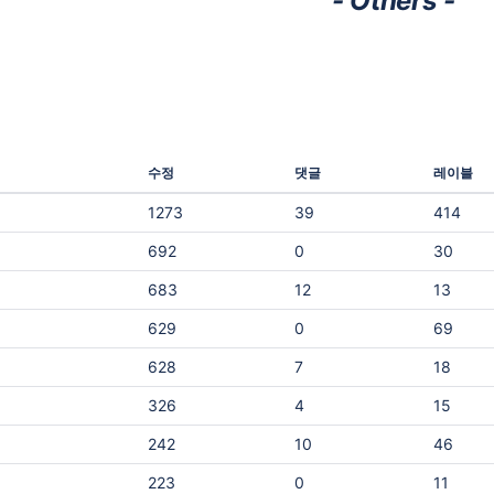
- Others -
Cloud와 Self-hosted 환경을 조합하고
하는 동시에, 소프트웨어 공급망의 보
re/rovo
는 온프레미스 Edge 환경으로 릴리스 
을 유지해야 합니다. AI는 기존 소프트웨어 공급
질을 유지
포하는 구성을 지원합니다. 릴리스 및 배포 관리
망을 대체하기보다 개발 속도를 크게 높
연계 단순히 패키지를 저장하는 것을 넘
하지만 더 많은 외부 자산이 유입되고 
정보와 의존성 추적, 릴리스 번들, 배포
개발을 통해 생성되는 바이너리가 증가
ing 콘텐
까지 연결할 수 있어 CI/CD 및 DevSec
플리케이션이 노출되는 위협도 함께 확
 있을지
세스 표준화에 유리합니다. 프로모션 문의 및 안
또한 AI 모델뿐 아니라 다음과 같은 새
내 JFrog 도입 컨설팅, 기존 라이선스 전환 절차,
수정
댓글
레이블
의 아티팩트도 관리 대상에 포함됩니다. AI 모
 활용
견적 문의 등 궁금하신 사항은 언제든지
MCP 서버 Agent Skills 플러그인 외부 AI 서비스
1273
39
414
 부담을
문의 부탁드립니다. 온라인 문의: JFrog 관련 문
이에 따라 아티팩트 계보, 모델 출처, 과도
후
의하기
이전트 권한, 개발 단계 전반의 가시성 
692
0
30
게 적
https://www.curvc.com/curvc/conten
은 새로운 보안 사각지대가 발생할 수 
contactus 이메일 문의: curvc@curvc.com
683
12
13
관리되지 않은 AI 도입의 마찰 요인 Shadow AI의
-
mailto:curvc@curvc.com (대표 메일) 비용은 낮
확산 내부 팀이 빠른 혁신을 위해 새로운 AI 도구
629
0
69
추고, DevSecOps 경쟁력은 한 단계
를 개별적으로 도입하면, 기업의 관리 
하세요! JFrog Platform 소개
어난 사용이 늘어날 수 있습니다. 이러한 
628
7
18
인 주도권
https://confluence.curvc.com/space
AI는 AI 공급망에 대한 중앙 통제와 가
플로에
ges/137598821/JFrog+Platform+%
326
4
15
시킵니다. 중앙화된 관리가 부족하면 다음과 같은
 1.
C%EA%B0%9C
문제가 발생할 수 있습니다. 보안 위협과 컴플라
242
10
46
절약하기
이언스 위험에 대한 대응력 저하 연구개발 조직
외부에서 사용되는 AI 자산에 대한 가시성 
223
0
11
들은 항