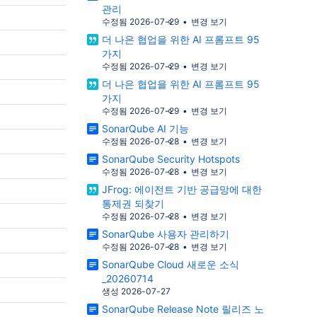
인을 마케팅 조직 전체에 적용해 검
관리
https://link.email.unifyr.com/c/1
거쳤습니다. Atlassian의 "Open company, no
수정됨 2026-07-29
변경 보기
a17d28de56b6b9966753552c35
bullshit
더 나은 협업을 위한 AI 프롬프트 95
e262690ebc6297036463caa1d9
AI 자산을
https://www.atlassian.com/compa
가지
f 더 나은 협업을 위한 AI 프롬프트 95가지
w AI 탐
철학에 따라, 이 가이드라인을 공개
수정됨 2026-07-29
변경 보기
https://link.email.unifyr.com/c/1
팀은 개발
습니다. 이 가이드라인은 아직 완성된 것이 아니
더 나은 협업을 위한 AI 프롬프트 95
a17d28de56b6b9966753552c35
현황을 파악
라 계속 발전해 나가는 과정에 있습니다. 
가지
e262a2d0002d57d8fea6caa1d9b
 자
엄격한 규칙이라기보다 지향하는 방
수정됨 2026-07-29
변경 보기
SonarQube Server 2026.4
칙에 가깝습니다. 이 내용이 여러분의 팀에도 도
SonarQube AI 기능
https://link.email.unifyr.com/c/1
델은 복잡
움이 되기를 바랍니다. AI 기술은 계속 발전하고
수정됨 2026-07-28
변경 보기
a17d28de56b6b9966753552c35
스에 가깝
있으며, 이에 따라 이 가이드라인도 
SonarQube Security Hotspots
e2626c2c41c831ee58abcaa1d9b
AI 자산
트될 예정입니다. Atlassian은 AI 기술의 변화에
수정됨 2026-07-28
변경 보기
2026.06 2.png
맞춰 3개월마다, 또는 필요 시 그보다
JFrog: 에이전트 기반 공급망에 대한
https://confluence.curvc.com/spa
손상된 종
점에 가이드라인을 다시 검토하고 
통제권 되찾기
g/2026/07/08/335413421/Atlass
입할 수 있
정입니다. 이를 통해 미래를 대비하는 사고방식과
수정됨 2026-07-28
변경 보기
%98+AI+%EA%B8%80%EC%93%B
엄격한 품질 기준 사이의 균형을 유
SonarQube 사용자 관리하기
B0+%EA%B0%80%EC%9D%B4%E
 바이너리
다. 최초 작성일: 2026년 4월 1일 최종 업데이트:
수정됨 2026-07-28
변경 보기
EB%9D%BC%EC%9D%B8 2026.06 3.png
 합니다.
2026년 6월 24일 핵심 원칙 1. 글쓰기와 아이디
SonarQube Cloud 새로운 소식
https://confluence.curvc.com/spa
인가? 모
어 발상은 사람이 주도해야 합니다. AI는 검토, 편
_20260714
g/2026/07/24/335413487/JFro
포함되어 있
집, 개선을 도울 수 있지만, 초안 작
생성 2026-07-27
0%EC%9D%B4%EC%A0%84%ED%
작성은 반드시 사람이 자신의 목소리
SonarQube Release Note 릴리즈 노
A%B8%B0%EB%B0%98+%EA%B3