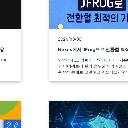
2026/08/06
Atlassian Learning Team이 AI를 활용하는 3가지 방법과 활용하지 않는 1가지 방법
안녕하세요, 커브(CURVC)입니다. 기존에 사용 중
인 아티팩토리 관리 솔루션의 라이선스
확장성 문제로 고민하고 계셨나요? Sonar,
am-
Atlassian, JFrog 등 글로벌 DevSec
사인 커브가 Sonatype Nexus 고객 
한 2026년 한정 Win-back 특별 프로
단위로
했습니다. 이번 기회를 통해 비용 절감과 더욱 강
력한 DevSecOps 플랫폼 구축을 동시
플로에
보세요! JFrog 프로모션 (1).png
https://www.curvc.com/curvc/conten
-
contactus 2026 Win-back 프로모션 혜택 안내
Sonatype Nexus에서 JFrog 플랫폼