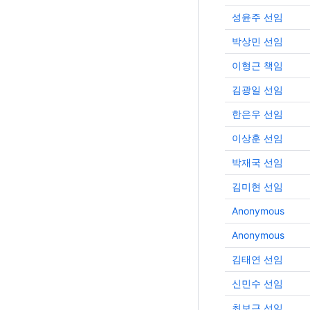
상 리서치 중심의 탐색 단계부터 시작합니다.
성윤주 선임
요한 정보는 사내 문서에 있지만, 모든 정
박상민 선임
아 정리하는 데는 많은 시간이 필요하며 
최대 2주까지 걸리기도 합니다. 시니어 러닝 콘텐
이형근 책임
츠 디자이너인 Michelle Cacciapaglia는
말했습니다. “새로운 무언가를 시작할 때 디자이
김광일 선임
너인 우리는 본질적으로 우리가 무엇을 
한은우 선임
조차 모릅니다. 그리고 이를 파악하는 데는
시간이 필요합니다.” Learning Team이 거치는 이
이상훈 선임
과정은 많은 팀이 공통적으로 겪는 상황입
내부에서 필요한 정보를 찾으려고 하지만,
박재국 선임
정보가 너무 많고 체계적으로 정리되어 있
김미현 선임
나 쉽게 찾을 수 없는 위치에 흩어져 있는
많습니다. 이렇게 많은 정보를 파악하고 정리하는
Anonymous
과정은 반복적이고 많은 에너지를 소모하
니다. Learning Team은 Rovo Chat의 기능인
Anonymous
Rovo Deep Research
김태연 선임
https://community.atlassian.com/learni
/get-the-most-out-of-rovo/course/get-h
신민수 선임
from-rovo-search-and-chat/lesson/get-
from-rovo-chat#get-the-most-out-of-ro
최보근 선임