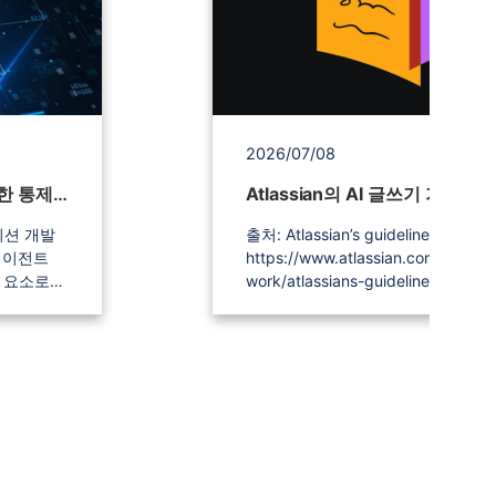
치지 마세
b739-
82f8ce94ecac/8a9982cf7639e8
중이며,
575024c3/%EC%BB%A8%ED%85
%A0%20%EB%B0%B0%EB%84%88
NEW%20CONTENTS%20TITLE-09
욱 합리적
https://d15k2d11r6t6rl.cloudfront.
2026/07/08
구현하실
sers/Integrators/208d7955-33b5
b739-
JFrog: 에이전트 기반 공급망에 대한 통제권 되찾기
Atlassian의 AI 글쓰기 가이드
82f8ce94ecac/8a9982cf7639e8
리포지토리
575024c3/%EC%BB%A8%ED%85
이션 개발
출처: Atlassian’s guidelines for writing with AI
기능과 연계해
%A0%20%EB%B0%B0%EB%84%88
에이전트
https://www.atlassian.com/blog/ai
높일 수
NEW%20CONTENTS%20TITLE-10_1.pn
 요소로
work/atlassians-guidelines-for-writ
Cloud 자동화 smart value 사용 가
지하기 위
작성자: Liz Fosslien (Thought Leadership) 발행
o,
https://link.email.unifyr.com/c/1
로 활용하고
일: 2026년 06월 25일 AI를 활용한 글쓰기, 어떻
개발 도구를
a17d28de56b6b9966753552c35
게 해야 할까요? AI는 유용한 도구이지만, 적절한
망
e26299af16a623dfb3cdcaa1d9b
 보안 위
가이드라인이 없다면 작성된 글의 
사용하면 저장
SonarQube 사용자 관리하기
 도입하려면
에 미치지 못할 수 있습니다. 과도한 긴 대시(—)
포함된 오
https://link.email.unifyr.com/c/1
생산 파이
사용이나 "X가 아니라 Y입니다"와 같
스 이슈를
a17d28de56b6b9966753552c35
을 재정비해
습관에 대하여 농담 삼고는 하지만, 실
 수 있습
e262bc7c8bb93c702849caa1d9
성에 지나치게 의존하는 문제는 더 
Confluence Cloud 권한 관리
 높여야
니다: 외부적으로는, AI가 생성한 텍스트가 이미