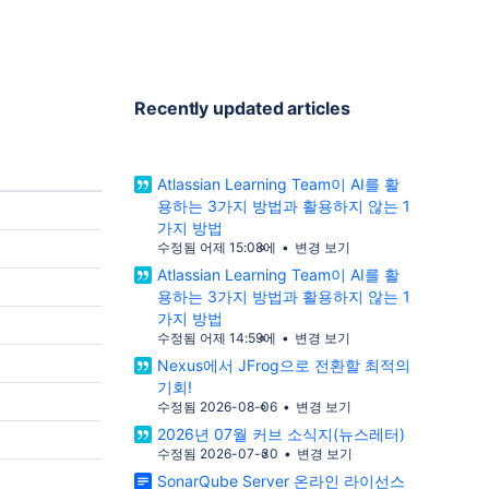
, 지역별 또
https://link.email.unifyr.com/c/1
안과 통제력
넘쳐나고 있습니다. AI가 작성한 것이 확실한 이
번들을 배
a17d28de56b6b9966753552c35
메일을 받아본 적이 있다면, 발신자에
e2629fd42c122805c32acaa1d9b
입니다.
가 떨어지는 경험도 해본 적이 있을 것
어, 빌드
Jira Cloud에서 (하위) 업무 항목 
에이전틱
부적으로는, AI가 생성한 콘텐츠가 지식 그래프
 대상 관리
https://link.email.unifyr.com/c/1
Recently updated articles
하면서, 애
(knowledge graph
Ops 프로
a17d28de56b6b9966753552c35
대됩니다.
http://teamworkgraph.com/)의
e26240f725b97b7d4f6bcaa1d9b
로운 유형
이는 사진을 계속 복사하는 것과 비슷합
SonarQube MCP Server 연동
델
사본을 다시 복사할수록 품질이 떨어
Atlassian Learning Team이 AI를 활
 편하게
https://link.email.unifyr.com/c/1
일반적이고 검증되지 않은 콘텐츠는
용하는 3가지 방법과 활용하지 않는 1
a17d28de56b6b9966753552c35
한 AI 에
실질적인 도움이 되지 않습니다. Atlassian 브랜드
가지 방법
e262f63b8e3a6e0f9c8ccaa1d9b
부족과 같
팀은 이러한 문제를 중요하게 바라보
수정됨 어제 15:08에
변경 보기
ts/about/
JSM에서 Rovo와 자동화로 문제 해
있습니다.
AI를 적극적으로 활용해 빠르게 작업
Atlassian Learning Team이 AI를 활
기
익하고 읽는 재미가 있으며 신뢰할 수
용하는 3가지 방법과 활용하지 않는 1
https://link.email.unifyr.com/c/1
츠를 만드는 것이 목표입니다. 또한 팀의 잠재력
가지 방법
 업그레이드
a17d28de56b6b9966753552c35
범위를 벗
을 끌어내는 것은 언제나 Atlassia
수정됨 어제 14:59에
변경 보기
e262080da859c417b7a7caa1d9b
Shadow
으며, 이를 위해서는 실질적인 도움이
Nexus에서 JFrog으로 전환할 최적의
s/ASD/pa
SonarQube Database 설치 가이드
시성을 약화
Atlassian만의 관점이 담긴 최고의
기회!
EC%86%8
https://link.email.unifyr.com/c/1
하는 것이 중요하다고 생각합니다. 지난 4월에는
수정됨 2026-08-06
변경 보기
a17d28de56b6b9966753552c35
Atlassian의 여러 작가들이 모여 
2026년 07월 커브 소식지(뉴스레터)
e26256a21e557cda644ccaa1d9b
AI를 사용할지, 사용한다면 어디에,
수정됨 2026-07-30
변경 보기
SonarQube가 검증하고, Coverit
상실 AI
해야 할지를 논의했습니다. 이후 이러한 가이드라
SonarQube Server 온라인 라이선스
다.