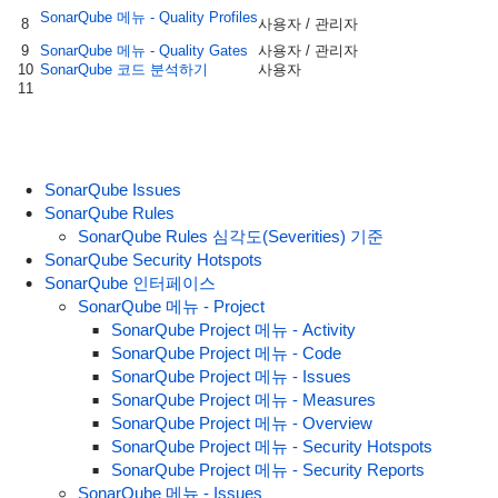
SonarQube 메뉴 - Quality Profiles
8
사용자 / 관리자
9
SonarQube 메뉴 - Quality Gates
사용자 / 관리자
10
SonarQube 코드 분석하기
사용자
11
SonarQube Issues
SonarQube Rules
SonarQube Rules 심각도(Severities) 기준
SonarQube Security Hotspots
SonarQube 인터페이스
SonarQube 메뉴 - Project
SonarQube Project 메뉴 - Activity
SonarQube Project 메뉴 - Code
SonarQube Project 메뉴 - Issues
SonarQube Project 메뉴 - Measures
SonarQube Project 메뉴 - Overview
SonarQube Project 메뉴 - Security Hotspots
SonarQube Project 메뉴 - Security Reports
SonarQube 메뉴 - Issues