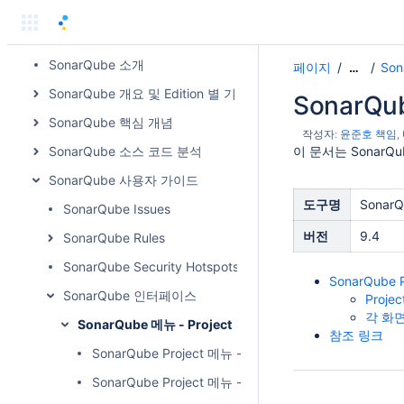
Atlassian Product
SonarSource Product
SonarQube 소개
페이지
So
…
SonarQube 개요 및 Edition 별 기능 비교
SonarQub
SonarQube 핵심 개념
작성자:
윤준호 책임
SonarQube 소스 코드 분석
이 문서는 SonarQ
SonarQube 사용자 가이드
도구명
SonarQ
SonarQube Issues
버전
9.4
SonarQube Rules
SonarQube Security Hotspots
SonarQube
SonarQube 인터페이스
Proj
각 화면
SonarQube 메뉴 - Project
참조 링크
SonarQube Project 메뉴 - Activity
SonarQube Project 메뉴 - Code