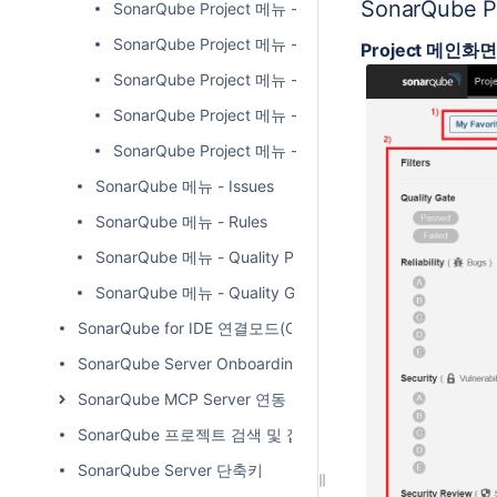
SonarQube 
SonarQube Project 메뉴 - Issues
SonarQube Project 메뉴 - Measures
Project 메인화면
SonarQube Project 메뉴 - Overview
SonarQube Project 메뉴 - Security Hotspots
SonarQube Project 메뉴 - Security Reports
SonarQube 메뉴 - Issues
SonarQube 메뉴 - Rules
SonarQube 메뉴 - Quality Profiles
SonarQube 메뉴 - Quality Gates
SonarQube for IDE 연결모드(Connected Mode)
SonarQube Server Onboarding
SonarQube MCP Server 연동
SonarQube 프로젝트 검색 및 접근
SonarQube Server 단축키