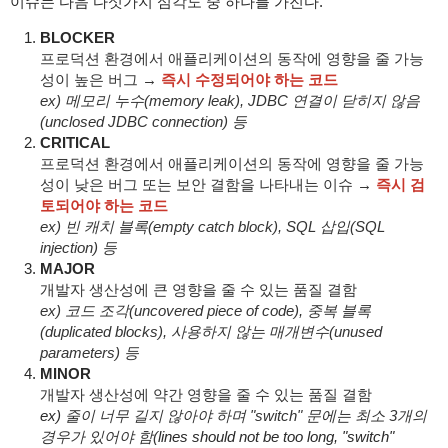
이슈는 다음 다섯가지 심각도 중 하나를 가진다.
BLOCKER
프로덕션 환경에서 애플리케이션의 동작에 영향을 줄 가능
성이 높은 버그
→
즉시 수정되어야 하는 코드
ex) 메모리 누수(
memory leak)
, JDBC 연결이 닫히지 않음
(
unclosed JDBC connection)
등
CRITICAL
프로덕션 환경에서 애플리케이션의 동작에 영향을 줄 가능
성이 낮은 버그 또는 보안 결함을 나타내는 이슈
→
즉시 검
토되어야 하는 코드
ex) 빈 캐치 블록(
empty catch block)
, SQL 삽입(
SQL
injection)
등
MAJOR
개발자 생산성에 큰 영향을 줄 수 있는 품질 결함
ex) 코드 조각(uncovered piece of code), 중복 블록
(duplicated blocks), 사용하지 않는 매개변수(unused
parameters) 등
MINOR
개발자 생산성에 약간 영향을 줄 수 있는 품질 결함
ex)
줄이 너무 길지 않아야 하며 "switch" 문에는 최소 3개의
경우가 있어야 함(
lines should not be too long, "switch"