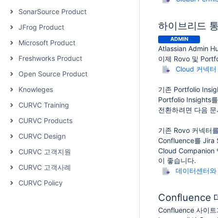
SonarSource Product
하이브리드 통
JFrog Product
ADMIN
Microsoft Product
Atlassian A
Freshworks Product
이제 Rovo 및 Po
Cloud 커넥
Open Source Product
Knowleges
기존 Portfolio I
Portfolio Ins
CURVC Training
전환하려면 다음 문
CURVC Products
기존 Rovo 커넥터
CURVC Design
Confluence를 J
Cloud Compa
CURVC 고객지원
이 좋습니다.
CURVC 고객사례
데이터센터와 
CURVC Policy
Confluence
Confluence 사