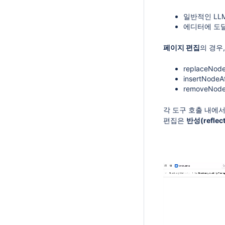
일반적인 LL
에디터에 도달
페이지 편집
의 경우
replaceNo
insertNod
removeNod
각 도구 호출 내에서
편집은
반성(refle