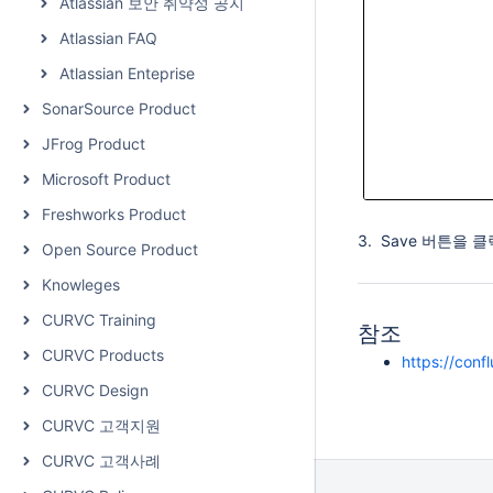
Atlassian 보안 취약성 공지
Atlassian FAQ
Atlassian Enteprise
SonarSource Product
JFrog Product
Microsoft Product
Freshworks Product
.
3. Save 버튼을
Open Source Product
Knowleges
CURVC Training
참조
CURVC Products
https://con
CURVC Design
CURVC 고객지원
CURVC 고객사례