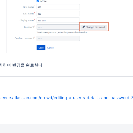
 클릭하여 변경을 완료한다.
fluence.atlassian.com/crowd/editing-a-user-s-details-and-password