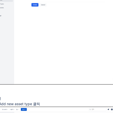
성
Add new asset type 클릭