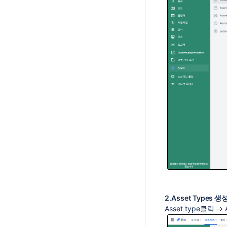
2.Asset Types 생
Asset type클릭 → 