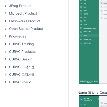
JFrog Product
Microsoft Product
Freshworks Product
Open Source Product
Knowleges
CURVC Training
CURVC Products
CURVC Design
CURVC 고객지원
CURVC 고객사례
CURVC Policy
Name 작성 → Cre