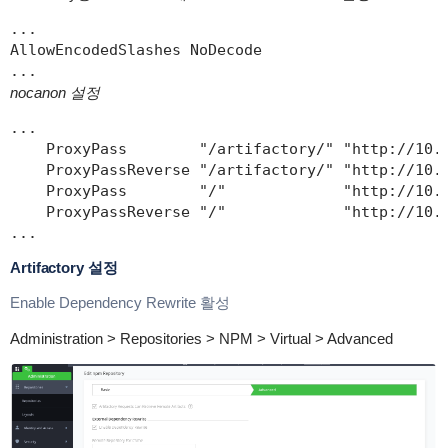
...

AllowEncodedSlashes NoDecode

...
nocanon 설정
...

    ProxyPass        "/artifactory/" "http://10.1
    ProxyPassReverse "/artifactory/" "http://10.1
    ProxyPass        "/"             "http://10.1
    ProxyPassReverse "/"             "http://10.1
...
Artifactory 설정
Enable Dependency Rewrite 활성
Administration > Repositories > NPM > Virtual > Advanced