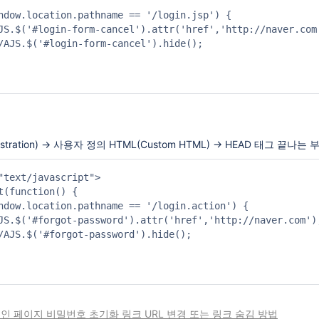
ndow.location.pathname == '/login.jsp') {

JS.$('#login-form-cancel').attr('href','http://naver.co
/AJS.$('#login-form-cancel').hide();                   
stration) → 사용자 정의 HTML(Custom HTML) → HEAD 태그 끝
"text/javascript">

t(function() {

ndow.location.pathname == '/login.action') {

JS.$('#forgot-password').attr('href','http://naver.com
/AJS.$('#forgot-password').hide();                    
인 페이지 비밀번호 초기화 링크 URL 변경 또는 링크 숨김 방법