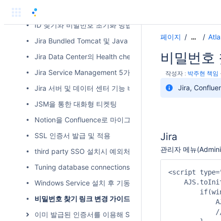
Elasticsearch 가 pack 오류로 시작하지 않을 때 조치 방법
ID 찾기와 비밀번호 초기화 방법
페이지
Atl
…
Jira Bundled Tomcat 및 Java versions
비밀번호 
Jira Data Center의 Health checks
Jira Service Management 5가지 사용 팁
작성자 :
박주현 책임
Jira, Con
Jira 서버 및 데이터 센터 기능 비교
JSM을 통한 대화형 티켓팅
Notion을 Confluence로 마이그레이션
Jira
SSL 인증서 발급 및 적용
관리자 메뉴(Admini
third party SSO 설치시 예외처리 등록해야될 url
Tuning database connections
<script type=
    AJS.toIni
Windows Service 설치 후 기동 안되는 문제 해결
        if(wi
비밀번호 찾기 링크 변경 가이드
            A
            /
이미 발급된 인증서를 이용해 SSL 구성하기