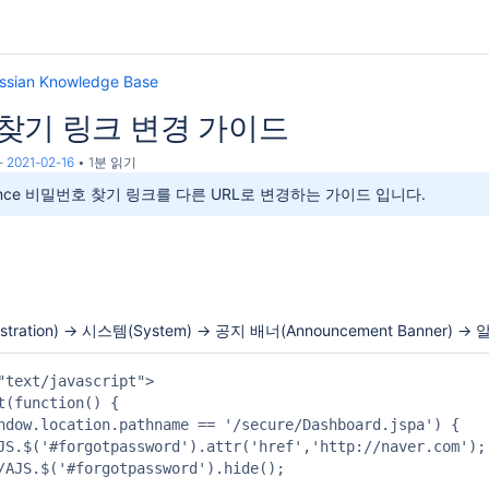
assian Knowledge Base
찾기 링크 변경 가이드
-
2021-02-16
1분 읽기
fluence 비밀번호 찾기 링크를 다른 URL로 변경하는 가이드 입니다.
stration) → 시스템(System) → 공지 배너(Announcement Banne
"text/javascript">

t(function() {

ndow.location.pathname == '/secure/Dashboard.jspa') {

JS.$('#forgotpassword').attr('href','http://naver.com'
/AJS.$('#forgotpassword').hide();                     