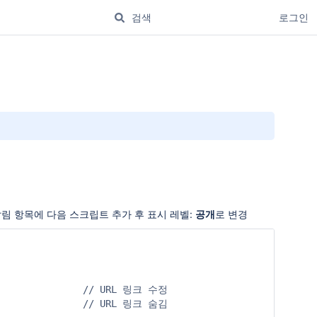
로그인
r) → 알림 항목에 다음 스크립트 추가 후 표시 레벨:
공개
로 변경
);               // URL 링크 수정

                 // URL 링크 숨김
