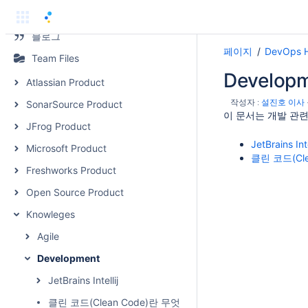
페이지
블로그
페이지
DevOps 
Team Files
Develop
Atlassian Product
작성자 :
설진호 이사
SonarSource Product
이 문서는 개발 관
JFrog Product
JetBrains Inte
Microsoft Product
클린 코드(Cl
Freshworks Product
Open Source Product
Knowleges
Agile
Development
JetBrains Intellij
클린 코드(Clean Code)란 무엇인가?