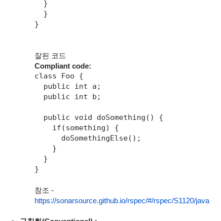
  }

  }

}

잘된 코드
Compliant code:
class Foo {

  public int a;

  public int b;

  public void doSomething() {

    if(something) {

      doSomethingElse();

    }

  }

}
참조 -
https://sonarsource.github.io/rspec/#/rspec/S1120/java