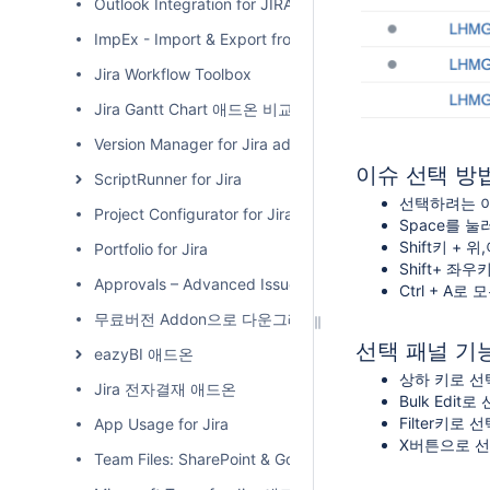
Outlook Integration for JIRA
ImpEx - Import & Export from/to MS Excel
Jira Workflow Toolbox
Jira Gantt Chart 애드온 비교
Version Manager for Jira add-on
이슈 선택 방
ScriptRunner for Jira
선택하려는 이
Project Configurator for Jira
Space를 눌
Shift키 +
Portfolio for Jira
Shift+ 좌
Approvals – Advanced Issue Acceptance
Ctrl + A로
무료버전 Addon으로 다운그레이드 하기
선택 패널 기
eazyBI 애드온
상하 키로 선
Jira 전자결재 애드온
Bulk Edi
Filter키로
App Usage for Jira
X버튼으로 선
Team Files: SharePoint & Google Drive for Jira