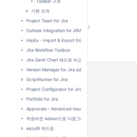
Toolbar 구조
기본 조작
Project Team for Jira
Outlook Integration for JIRA
ImpEx - Import & Export from/to MS Excel
Jira Workflow Toolbox
Jira Gantt Chart 애드온 비교
Version Manager for Jira add-on
ScriptRunner for Jira
Project Configurator for Jira
Portfolio for Jira
Approvals – Advanced Issue Acceptance
무료버전 Addon으로 다운그레이드 하기
eazyBI 애드온