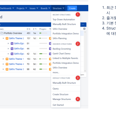
최근 S
시
즐겨찾
기본 S
Stru
에 대