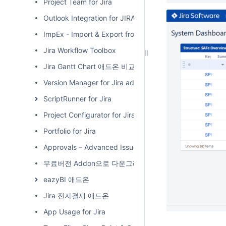
Project Team for Jira
Outlook Integration for JIRA
ImpEx - Import & Export from/to MS Excel
Jira Workflow Toolbox
Jira Gantt Chart 애드온 비교
Version Manager for Jira add-on
ScriptRunner for Jira
Project Configurator for Jira
Portfolio for Jira
Approvals – Advanced Issue Acceptance
무료버전 Addon으로 다운그레이드 하기
eazyBI 애드온
Jira 전자결재 애드온
App Usage for Jira