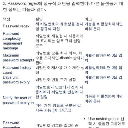
2. Password regex에 정규식 패턴을 입력한다. 다른 옵션들에 대
한 정보는 다음과 같다.
속성
설명
비고
새 비밀번호의 유효성을 검사
기능을 비활성화하려면
Password regex
할 정규식 패턴
비워 둔다
Password
비밀번호 재설정 시 사용자에
complexity
게 표시되는 암호 규칙 설명
requirement
문구
message
비밀번호 오류 최대 회수, 회
Maximum
비활성화하려면 0을 입
수를 초과하면 disable 상태가
password attempts
력
된다
Password history
비밀번호 재사용 개수 제한 설
비활성화하려면 0을 입
count
정
력
Days until
비활성화하려면 0을 입
비밀번호 변경 주기 설정
password expiry
력
비밀번호가 만료되기 전에 사
용자에게 비밀번호 변경에 대
기능을 비활성화하려면
한 알림
Notify the user of
비워 둔다
password expiry in
여러 개의 쉼표로 구분된 값
사용 가능 (예: 14,7,1)
Use nested groups 선
Password
택 시 중첩된 그룹에도
비밀번호 암호화 알고리즘
encryption