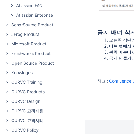
Atlassian FAQ
Atlassian Enteprise
SonarSource Product
공지 배너 삭
JFrog Product
오른쪽 상단의
Microsoft Product
메뉴 탭에서 
왼쪽 메뉴에서
Freshworks Product
공지 만들기에
Open Source Product
Knowleges
참고 :
Confluenc
CURVC Training
CURVC Products
CURVC Design
CURVC 고객지원
CURVC 고객사례
CURVC Policy