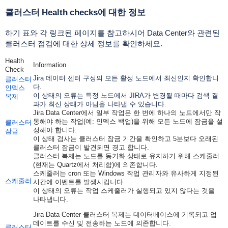
클러스터 Health checks에 대한 정보
하기 표와 각 링크된 페이지를 참고하시어 Data Center와 관련된
클러스터 점검에 대한 상세 정보를 확인하세요.
Health
Information
Check
Jira 데이터 센터 구성의 모든 활성 노드에서 최신인지 확인합니
클러스터
다.
인덱스
이 상태의 오류는 특정 노드에서 JIRA가 변경될 때마다 검색 결
복제
과가 최신 상태가 아님을 나타낼 수 있습니다.
Jira Data Center에서 일부 작업은 한 번에 하나의 노드에서만 작
동해야 하는 작업(예: 인덱스 백업)을 위해 모든 노드에 잠금을 설
클러스터
정해야 합니다.
잠금
이 상태 검사는 클러스터 잠금 기간을 확인하고 5분보다 오래된
클러스터 잠금이 발견되면 경고 합니다.
클러스터 복제는 노드를 동기화 상태로 유지하기 위해 스케줄러
(현재는 Quartz에서 처리함)에 의존합니다.
스케줄러는 cron 또는 Windows 작업 관리자와 유사하게 지정된
스케줄러
시간에 이벤트를 발생시킵니다.
이 상태의 오류는 작업 스케줄러가 실행되고 있지 않다는 것을
나타냅니다.
Jira Data Center 클러스터 복제는 데이터베이스에 기록되고 업
데이트를 수신 및 전송하는 노드에 의존합니다.
클러스터