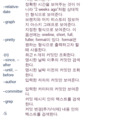
정확한 시간을 보여주는 것이 아
--relative-
니라 “2 weeks ago”처럼 상대적
dat
e
인 형식으로 보여준다.
브랜치와 머지 히스토리 정보까
--graph
지 아스키 그래프로 보여준다.
지정한 형식으로 보여준다. 이
옵션에는 oneline, short, full,
--pretty
fuller, format이 있다. format은
원하는 형식으로 출력하고자 할
때 사용한다.
-(n)
최근 n 개의 커밋만 조회한다.
--since
,
--
명시한 날짜 이후의 커밋만 검색
after
한다.
--until
,
--
명시한 날짜 이전의 커밋만 조회
before
한다.
입력한 저자의 커밋만 보여준다.
--author
입력한 커미터의 커밋만 보여준
--committer
다.
커밋 메시지 안의 텍스트를 검색
--grep
한다.
커밋 변경(추가/삭제) 내용 안의
-S
텍스트를 검색한다.