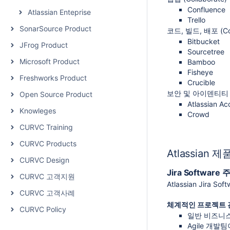
Confluence
Atlassian Enteprise
Trello
SonarSource Product
코드, 빌드, 배포 (Code
Bitbucket
JFrog Product
Sourcetree
Microsoft Product
Bamboo
Fisheye
Freshworks Product
Crucible
보안 및 아이덴티티 (Sec
Open Source Product
Atlassian Ac
Knowleges
Crowd
CURVC Training
CURVC Products
Atlassian 
CURVC Design
Jira Software
CURVC 고객지원
Atlassian J
CURVC 고객사례
체계적인 프로젝트
CURVC Policy
일반 비즈니스
Agile 개