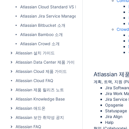
Conf
Atlassian Cloud Standard VS Premium
Atlassian Jira Service Management 소개
Atlassian Bitbucket 소개
Crow
Atlassian Bamboo 소개
Atlassian Crowd 소개
Atlassian 설치 가이드
Atlassian Data Center 제품 가이드
Atlassian Cloud 제품 가이드
Atlassian 제
Atlassian Cloud FAQ
계획, 트랙, 지원 (Plan
Jira Softwar
Atlassian 제품 릴리즈 노트
Jira Work 
Atlassian Knowledge Base
Jira Servic
Opsgenie
Atlassian 애드온
Statuspage
Jira Align
Atlassian 보안 취약성 공지
Halp
Atlassian FAQ
협업 (Collaborate)