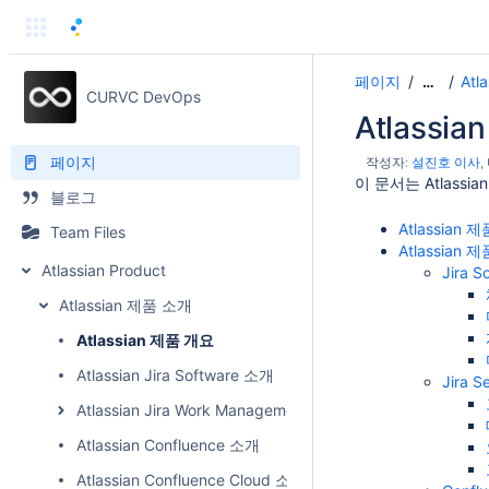
페이지
Atl
…
CURVC DevOps
Atlassi
페이지
작성자:
설진호 이사
이 문서는 Atlas
블로그
Atlassian 제
Team Files
Atlassian
Atlassian Product
Jira 
Atlassian 제품 소개
Atlassian 제품 개요
Atlassian Jira Software 소개
Jira 
Atlassian Jira Work Management 소개
Atlassian Confluence 소개
Atlassian Confluence Cloud 소개