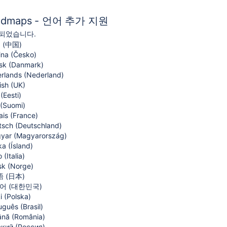
Rodmaps - 언어 추가 지원
되었습니다.
文 (中国)
ina (Česko)
sk (Danmark)
erlands (Nederland)
ish (UK)
 (Eesti)
 (Suomi)
ais (France)
tsch (Deutschland)
yar (Magyarország)
ka (Ísland)
o (Italia)
sk (Norge)
語 (日本)
국어 (대한민국)
i (Polska)
uguês (Brasil)
ână (România)
ский (Россия)