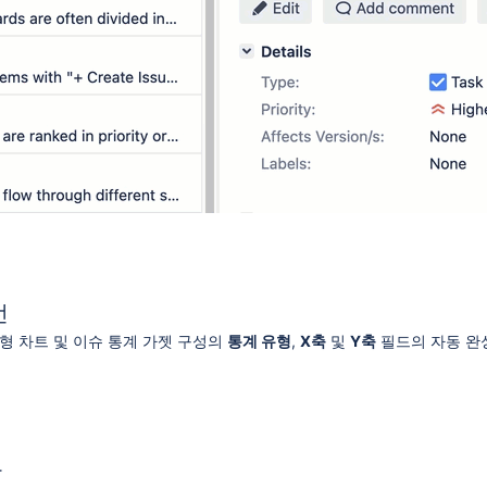
선
원형 차트 및 이슈 통계 가젯 구성의
통계 유형
,
X축
및
Y축
필드의 자동 완
화