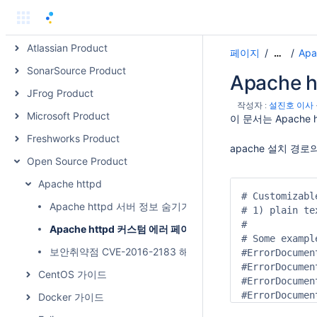
블로그
Team Files
Atlassian Product
페이지
Apa
…
SonarSource Product
Apache
JFrog Product
작성자 :
설진호 이사
Microsoft Product
이 문서는 Apach
Freshworks Product
apache 설치 경로
Open Source Product
Apache httpd
# Customizabl
Apache httpd 서버 정보 숨기기
# 1) plain te
#

Apache httpd 커스텀 에러 페이지
# Some example
보안취약점 CVE-2016-2183 해소 방법
#ErrorDocumen
#ErrorDocumen
CentOS 가이드
#ErrorDocumen
#ErrorDocumen
Docker 가이드