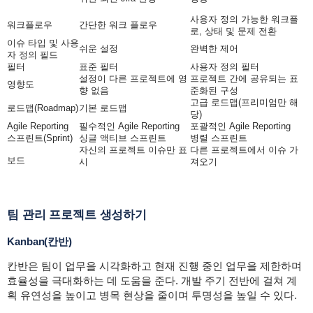
사용자 정의 가능한 워크플
워크플로우
간단한 워크 플로우
로, 상태 및 문제 전환
이슈 타입 및 사용
쉬운 설정
완벽한 제어
자 정의 필드
필터
표준 필터
사용자 정의 필터
설정이 다른 프로젝트에 영
프로젝트 간에 공유되는 표
영향도
향 없음
준화된 구성
고급 로드맵(프리미엄만 해
로드맵(
Roadmap
)
기본 로드맵
당)
Agile Reporting
필수적인 Agile Reporting
포괄적인 Agile Reporting
스프린트(Sprint)
싱글 액티브 스프린트
병렬 스프린트
자신의 프로젝트 이슈만 표
다른 프로젝트에서 이슈 가
보드
시
져오기
팀 관리 프로젝트 생성하기
Kanban(칸반)
칸반은 팀이 업무을 시각화하고 현재 진행 중인 업무을 제한하며
효율성을 극대화하는 데 도움을 준다. 개발 주기 전반에 걸쳐 계
획 유연성을 높이고 병목 현상을 줄이며 투명성을 높일 수 있다.