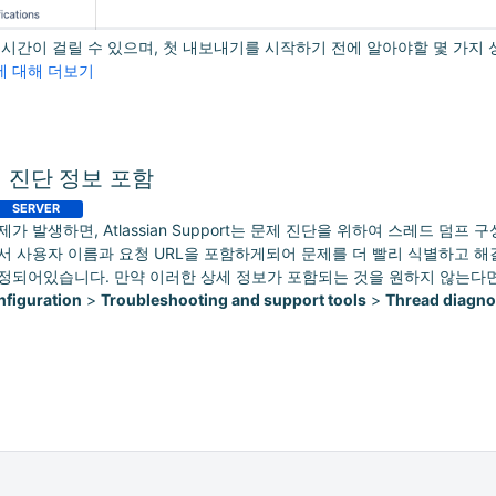
시간이 걸릴 수 있으며, 첫 내보내기를 시작하기 전에 알아야할 몇 가지 
 대해 더보기
 진단 정보 포함
SERVER
 문제가 발생하면, Atlassian Support는 문제 진단을 위하여 스레드 덤프
서 사용자 이름과 요청 URL을 포함하게되어
문제를 더 빨리 식별하고 해
정되어있습니다. 만약 이러한 상세 정보가 포함되는 것을 원하지 않는다면
nfiguration
>
Troubleshooting and support tools
>
Thread diagno