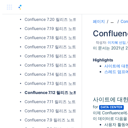
Confluence 8.1 릴리즈 노트
Confluence 8.0 릴리즈 노트
Confluence 7.20 릴리즈 노트
페이지
Co
…
Confluence 7.19 릴리즈 노트(LTS)
Conflue
Confluence 7.18 릴리즈 노트
작성자:
이지혜 선임
Confluence 7.17 릴리즈 노트
이 문서는 2021년 
Confluence 7.16 릴리즈 노트
Highlights
Confluence 7.15 릴리즈 노트
사이트에 대한
스레드 덤프에
Confluence 7.14 릴리즈 노트
Confluence 7.13 릴리즈 노트(LTS)
Confluence 7.12 릴리즈 노트
사이트에 대한
Confluence 7.11 릴리즈 노트
for
DATA CENTER
Confluence 7.10 릴리즈 노트
이제 Confluenc
이 데이터로 다음을 
Confluence 7.9 릴리즈 노트
사용자 활동에