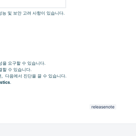
성능 및 보안 고려 사항이 있습니다.
 구성을 요구할 수 있습니다.
결할 수 있습니다.
, 다음에서 진단을 끌 수 있습니다.
stics
.
releasenote