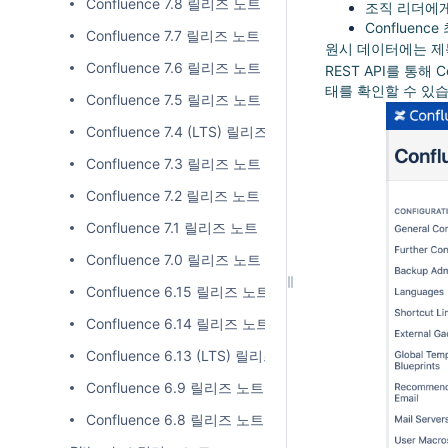
Confluence 7.8 릴리즈 노트
조직 리더에게 
Confluen
Confluence 7.7 릴리즈 노트
원시 데이터에는 제목
Confluence 7.6 릴리즈 노트
REST API를 통해
태를 확인할 수 있습
Confluence 7.5 릴리즈 노트
Confluence 7.4 (LTS) 릴리즈 노트
Confluence 7.3 릴리즈 노트
Confluence 7.2 릴리즈 노트
Confluence 7.1 릴리즈 노트
Confluence 7.0 릴리즈 노트
Confluence 6.15 릴리즈 노트
Confluence 6.14 릴리즈 노트
Confluence 6.13 (LTS) 릴리즈 노트
Confluence 6.9 릴리즈 노트
Confluence 6.8 릴리즈 노트