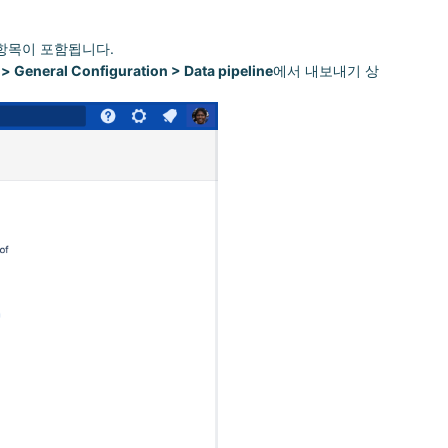
은 항목이 포함됩니다.
>
General Configuration > Data pipeline
에서 내보내기 상