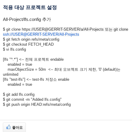
적용 대상 프로젝트 설정
All-Project/lfs.config 추가
$ git clone https:
//USER@GERRIT-SERVER/a/All-Projects 또는 git clone
ssh://USER@GERRIT-SERVER/All-Projects
$ git fetch origin refs/meta/config
$ git checkout FETCH_HEAD
$ vi lfs.config
[lfs
"^.*"
] <-- 전체 프로젝트 endable
enabled =
true
maxObjectSize = 50m <-- 최대 오브젝트 크기 제한,
'0'
(
default
)는
unlimited
[lfs
"test-lfs"
] <-- test-lfs 저장소 enable
enabled =
true
$ git add lfs.config
$ git commit -m
"Added lfs.config"
$ git push origin HEAD:refs/meta/config
좋아요