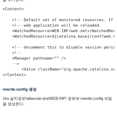
<Context>

    <!-- Default set of monitored resources. If o
    <!-- web application will be reloaded.       
    <WatchedResource>WEB-INF/web.xml</WatchedReso
    <WatchedResource>${catalina.base}/conf/web.xm
    <!-- Uncomment this to disable session persis
    <!--

    <Manager pathname="" />

    -->

	<Valve className="org.apache.catalina.valve
</Context>
rewrite.config 생성
Jira 설치경로\atlassian-jira\WEB-INF\ 경로에 rewrite.config 파일
을 생성한다.