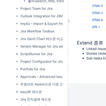
툴바(search, filter, transformations, quit transforma
Project Team for Jira
Outlook Integration for JIRA
ImpEx - Import & Export from/to MS Excel
Jira Workflow Toolbox
Jira Gantt Chart 애드온 비교
Extend 종류
Version Manager for Jira add-on
Linked Issu
Stories Und
ScriptRunner for Jira
Sub-tasks 
Project Configurator for Jira
Portfolio for Jira
Approvals – Advanced Issue Acceptance
무료버전 Addon으로 다운그레이드 하기
eazyBI 애드온
Jira 전자결재 애드온