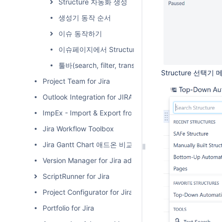
Structure 자동화 생성
생성기 동작 순서
이슈 동작하기
이슈페이지에서 Structure Panel 제거
툴바(search, filter, transformations, quit transforma
Structure 선
Project Team for Jira
Outlook Integration for JIRA
ImpEx - Import & Export from/to MS Excel
Jira Workflow Toolbox
Jira Gantt Chart 애드온 비교
Version Manager for Jira add-on
ScriptRunner for Jira
Project Configurator for Jira
Portfolio for Jira