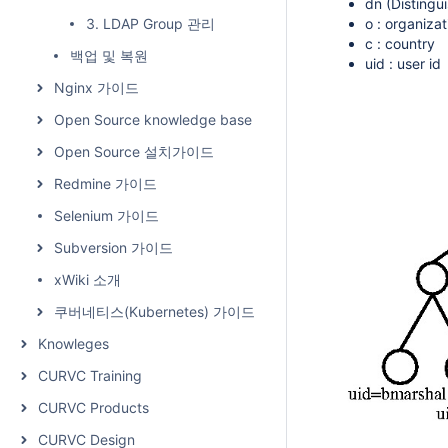
dn (Distin
o : organizat
3. LDAP Group 관리
c : country
백업 및 복원
uid : user id
Nginx 가이드
Open Source knowledge base
Open Source 설치가이드
Redmine 가이드
Selenium 가이드
Subversion 가이드
xWiki 소개
쿠버네티스(Kubernetes) 가이드
Knowleges
CURVC Training
CURVC Products
CURVC Design