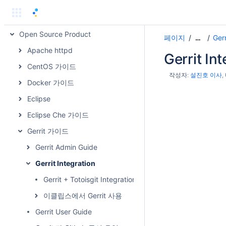
Microsoft Product
Freshworks Product
Open Source Product
페이지
Ger
…
Apache httpd
Gerrit In
CentOS 가이드
작성자:
설진호 이사
Docker 가이드
Eclipse
Eclipse Che 가이드
Gerrit 가이드
Gerrit Admin Guide
Gerrit Integration
Gerrit + Totoisgit Integration
이클립스에서 Gerrit 사용
Gerrit User Guide