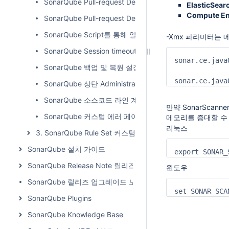
SonarQube Pull-request Decoration (GitHub Integration
ElasticSear
Compute En
SonarQube Pull-request Decoration (Gitlab Integration)
SonarQube Script를 통해 알람메일 보내기
-Xmx 파라미터는
SonarQube Session timeout 설정
sonar.ce.java
SonarQube 백업 및 복원 설정하기
sonar.ce.java
SonarQube 상단 Administration 메뉴 제거
SonarQube 소스코드 라인 계산기
만약 SonarScanne
SonarQube 커스텀 에러 페이지 설정
메모리를 증대할 수
리눅스
3. SonarQube Rule Set 커스텀 가이드
SonarQube 설치 가이드
export SONAR_
SonarQube Release Note 릴리즈 노트
윈도우
SonarQube 릴리즈 업그레이드 노트
set SONAR_SCA
SonarQube Plugins
SonarQube Knowledge Base