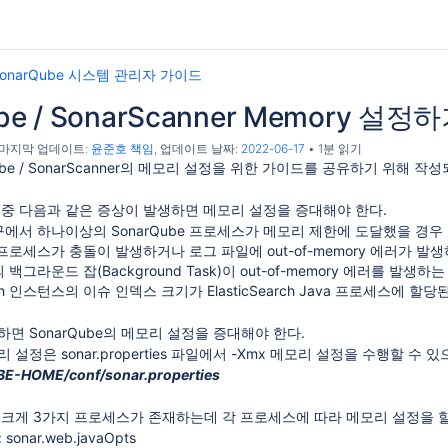
 SonarQube 시스템 관리자 가이드
be / SonarScanner Memory 설정
, 마지막 업데이트:
윤준호 책임
, 업데이트 날짜:
2022-06-17
1분 읽기
ube / SonarScanner의 메모리 설정을 위한 가이드를 공유하기 위해 작
사용 중 다음과 같은 증상이 발생하면 메모리 설정을 증대해야 한다.
에서 하나이상의 SonarQube 프로세스가 메모리 제한에 도달했을 경우
e 프로세스가 충돌이 발생하거나 로그 파일에 out-of-memory 에러가 발
의 백그라운드 잡(Background Task)이 out-of-memory 에러를 발생하
earch 인스턴스의 이슈 인덱스 크기가 ElasticSearch Java 프로세스에 
면 SonarQube의 메모리 설정을 증대해야 한다.
모리 설정은 sonar.properties 파일에서 -Xmx 메모리 설정을 수행할 수
prise Edition으로 업그레이드 하기
-HOME/conf/sonar.properties
들기
경우 크게 3가지 프로세스가 존재하는데 각 프로세스에 따라 메모리 설정을 할
Lab, Jenkins Integration)
 sonar.web.javaOpts