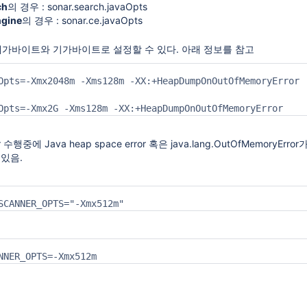
)
ch
의 경우 : sonar.search.javaOpts
gine
의 경우 : sonar.ce.javaOpts
 메가바이트와 기가바이트로 설정할 수 있다. 아래 정보를 참고
Opts=-Xmx2048m -Xms128m -XX:+HeapDumpOnOutOfMemoryError

Opts=-Xmx2G -Xms128m -XX:+HeapDumpOnOutOfMemoryError
r 수행중에 Java heap space error 혹은 java.lang.OutOfMemoryEr
 있음.
SCANNER_OPTS="-Xmx512m"
NNER_OPTS=-Xmx512m