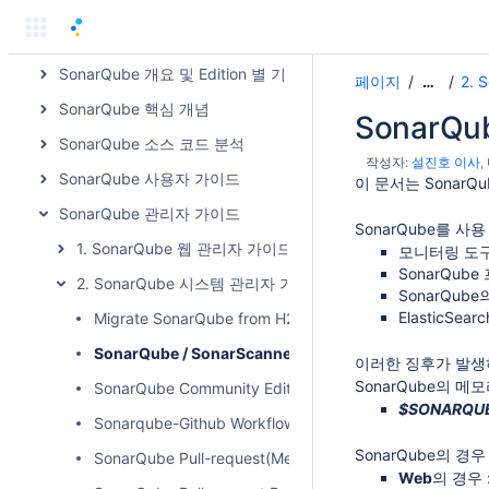
SonarSource Product
SonarQube 소개
SonarQube 개요 및 Edition 별 기능 비교
페이지
2.
…
SonarQube 핵심 개념
SonarQu
SonarQube 소스 코드 분석
작성자:
설진호 이사
SonarQube 사용자 가이드
이 문서는 SonarQ
SonarQube 관리자 가이드
SonarQube를 
1. SonarQube 웹 관리자 가이드
모니터링 도구
SonarQub
2. SonarQube 시스템 관리자 가이드
SonarQube
ElasticS
Migrate SonarQube from H2 to another database
SonarQube / SonarScanner Memory 설정하기
이러한 징후가 발생하
SonarQube의 메
SonarQube Community Edition -> Developer/Enter
$SONARQUBE
Sonarqube-Github Workflow에 Sonarscanner 작업 만
SonarQube의 
SonarQube Pull-request(Merge-request) Decoration (Git
Web
의 경우 :