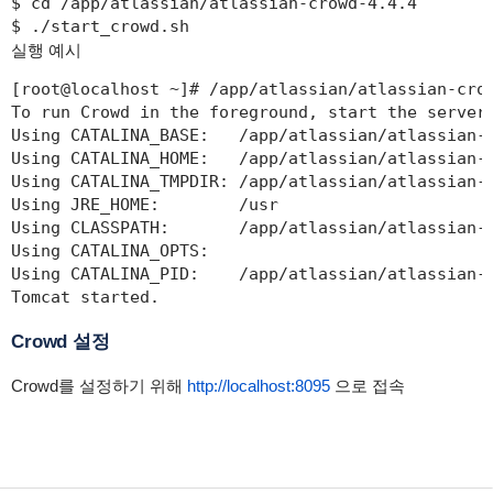
$ cd /app/atlassian/atlassian-crowd-4.4.4

$ ./start_crowd.sh
실행 예시
[root@localhost ~]# /app/atlassian/atlassian-crow
To run Crowd in the foreground, start the server 
Using CATALINA_BASE:   /app/atlassian/atlassian-c
Using CATALINA_HOME:   /app/atlassian/atlassian-c
Using CATALINA_TMPDIR: /app/atlassian/atlassian-c
Using JRE_HOME:        /usr

Using CLASSPATH:       /app/atlassian/atlassian-
Using CATALINA_OPTS:

Using CATALINA_PID:    /app/atlassian/atlassian-c
Tomcat started.
Crowd 설정
Crowd를 설정하기 위해
http://localhost:8095
으로 접속