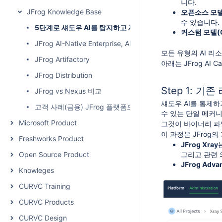
니다.
JFrog Knowledge Base
오픈소스 모델(O
수 있습니다.
5단계로 섀도우 AI를 탐지하고 제거하는 방법
커스텀 모델(C
JFrog AI-Native Enterprise, AI 소프트웨어 공급망의 새
모든 유형의 AI 리
JFrog Artifactory
아래는 JFrog AI
JFrog Distribution
Step 1: 
JFrog vs Nexus 비교
섀도우 AI를 통제하
고객 사례(금융) JFrog 플랫폼으로 엔터프라이즈 소프트웨어
수 있는 단일 메커
Microsoft Product
그것이 바이너리 파일
이 과정은 JFrog
Freshworks Product
JFrog Xray
Open Source Product
그리고 관련 
JFrog Advan
Knowleges
CURVC Training
CURVC Products
CURVC Design