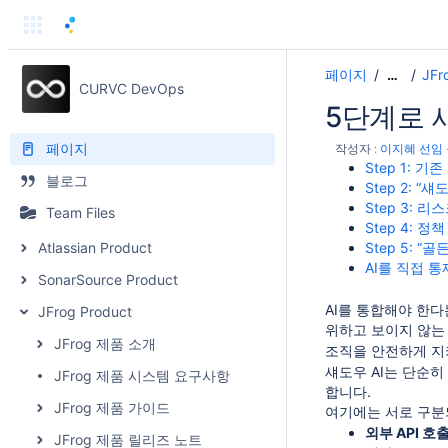
페이지
JFr
…
CURVC DevOps
5단계로 
페이지
작성자 :
이지혜 선임
Step 1: 
블로그
Step 2: 
Step 3: 
Team Files
Step 4: 정책 
Atlassian Product
Step 5: “골
AI를 직접 통제하
SonarSource Product
AI를 통합해야 한다
JFrog Product
위하고 보이지 않는
JFrog 제품 소개
조직을 안전하게 지키
섀도우 AI는 단순히
JFrog 제품 시스템 요구사항
합니다.
JFrog 제품 가이드
여기에는 서로 구분
외부 API 호출(E
JFrog 제품 릴리즈 노트