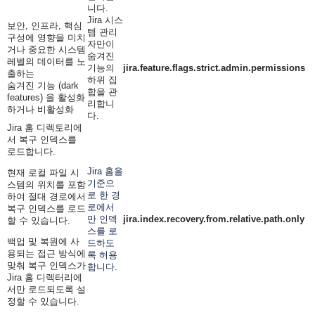
니다.
Jira 시스
보안, 인프라, 핵심
템 관리
구성에 영향을 미치
자만이
거나 중요한 시스템
숨겨진
레벨의 데이터를 노
기능의
jira.feature.flags.strict.admin.permissions
출하는
하위 집
숨겨진 기능 (dark
합을 관
features) 을 활성화
리합니
하거나 비활성화
다.
Jira 홈 디렉토리에
서 복구 인덱스를
로드합니다.
Jira 홈을
현재 로컬 파일 시
기준으
스템의 위치를 ​​포함
로 한 경
하여 절대 경로에서
로에서
복구 인덱스를 로드
만 인덱
jira.index.recovery.from.relative.path.only
할 수 있습니다.
스를 로
백업 및 복원에 사
드하도
용되는 접근 방식에
록 허용
맞춰 복구 인덱스가
합니다.
Jira 홈 디렉터리에
서만 로드되도록 설
정할 수 있습니다.