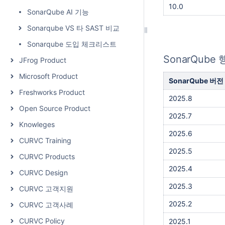
10.0
SonarQube AI 기능
Sonarqube VS 타 SAST 비교
Sonarqube 도입 체크리스트
SonarQube
JFrog Product
Microsoft Product
SonarQube 버전
Freshworks Product
2025.8
Open Source Product
2025.7
Knowleges
2025.6
CURVC Training
2025.5
CURVC Products
2025.4
CURVC Design
2025.3
CURVC 고객지원
2025.2
CURVC 고객사례
CURVC Policy
2025.1