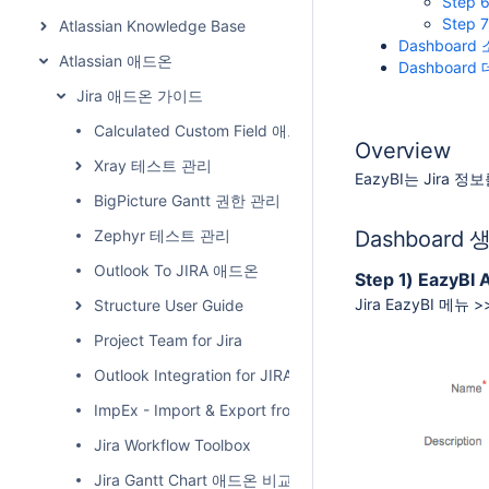
Step
Step
Atlassian Knowledge Base
Dashboard
Atlassian 애드온
Dashboar
Jira 애드온 가이드
Calculated Custom Field 애드온
Overview
Xray 테스트 관리
EazyBI는 Jira
BigPicture Gantt 권한 관리
Zephyr 테스트 관리
Dashboard 
Outlook To JIRA 애드온
Step 1) EazyBI
Jira EazyBI 메뉴 >
Structure User Guide
Project Team for Jira
Outlook Integration for JIRA
ImpEx - Import & Export from/to MS Excel
Jira Workflow Toolbox
Jira Gantt Chart 애드온 비교