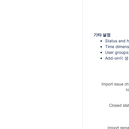
기타 설정
Status an
Time dime
User grou
Add-on이 