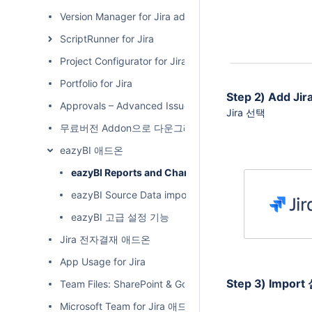
Version Manager for Jira add-on
ScriptRunner for Jira
Project Configurator for Jira
Portfolio for Jira
Step 2) Add Jira
Approvals – Advanced Issue Acceptance
Jira 선택
무료버전 Addon으로 다운그레이드 하기
eazyBI 애드온
eazyBI Reports and Charts 대시보드 만들기
eazyBI Source Data import 스케쥴이 실행되지 않는 
eazyBI 고급 설정 기능
Jira 전자결재 애드온
App Usage for Jira
Step 3) Import
Team Files: SharePoint & Google Drive for Jira
Microsoft Team for Jira 애드온