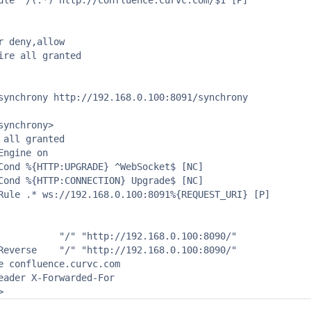
ule ^/(.*) http://confluence.curvc.com/$1 [P]

ct
r deny,allow

ire all granted

synchrony http://192.168.0.100:8091/synchrony

synchrony>

 all granted

Engine on

Cond %{HTTP:UPGRADE} ^WebSocket$ [NC]

Cond %{HTTP:CONNECTION} Upgrade$ [NC]

Rule .* ws://192.168.0.100:8091%{REQUEST_URI} [P]

           "/" "http://192.168.0.100:8090/"

Reverse    "/" "http://192.168.0.100:8090/"

e confluence.curvc.com

eader X-Forwarded-For

>