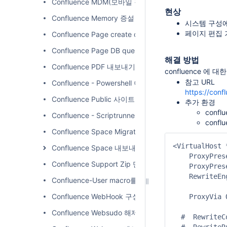
Confluence MDM(모바일 장치 관리)
현상
Confluence Memory 증설
시스템 구성
페이지 편집 
Confluence Page create or edit 했때 Error 해결
Confluence Page DB query Statement
해결 방법
Confluence PDF 내보내기 언어 지원
confluence 에 
참고 URL
Confluence - Powershell 이용하여 Excel로 사용자 
https://con
Confluence Public 사이트 만들기
추가 환경
confl
Confluence - Scriptrunner 이용하여 모든 공간 특
conf
Confluence Space Migration 하기
<VirtualHost *
Confluence Space 내보내기/가져오기
    ProxyPres
Confluence Support Zip 만들기
    ProxyPres
    RewriteEng
Confluence-User macro를 이용하여 공간 별로 페
Confluence WebHook 구성
    ProxyVia O
Confluence Websudo 해제하기
  #  RewriteC