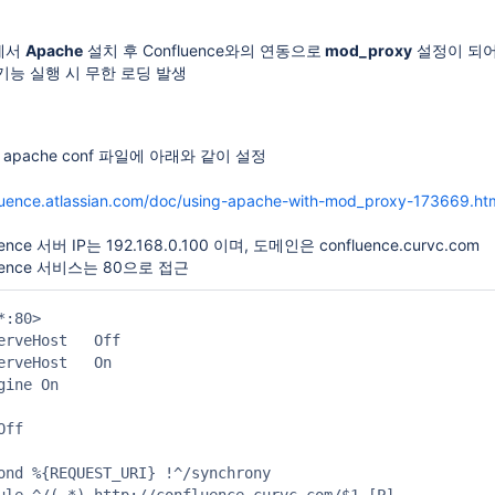
에서
Apache
설치 후 Confluence와의 연동으로
mod_proxy
설정이 되어
기능 실행 시 무한 로딩 발생
대한 apache conf 파일에 아래와 같이 설정
생성 및 그룹 추가
fluence.atlassian.com/doc/using-apache-with-mod_proxy-173669.ht
uence 서버 IP는 192.168.0.100 이며, 도메인은 confluence.curvc.com
정 권한 제거하기
luence 서비스는 80으로 접근
:80>

erveHost   Off

erveHost   On

ine On

이지 생성자 리스트 테이블 만들기
ff

ond %{REQUEST_URI} !^/synchrony
