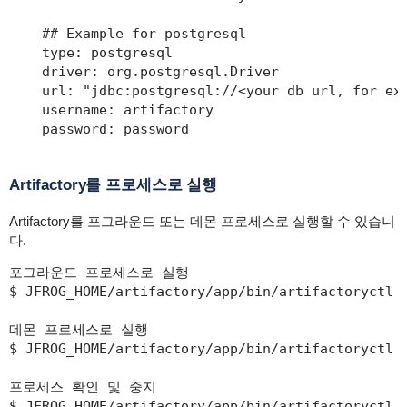
    ## Example for postgresql

    type: postgresql

    driver: org.postgresql.Driver

    url: "jdbc:postgresql://<your db url, for exa
    username: artifactory

    password: password
Artifactory를 프로세스로 실행
Artifactory를 포그라운드 또는 데몬 프로세스로 실행할 수 있습니
다.
포그라운드 프로세스로 실행

$ JFROG_HOME/artifactory/app/bin/artifactoryctl

데몬 프로세스로 실행

$ JFROG_HOME/artifactory/app/bin/artifactoryctl s
프로세스 확인 및 중지

$ JFROG_HOME/artifactory/app/bin/artifactoryctl c