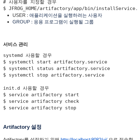
# 사용자를 지정할 경우

$ JFROG_HOME/artifactory/app/bin/installService.
USER :
애플리케이션을 실행하려는 사용자
GROUP : 응용 프로그램이 실행될 그룹
서비스 관리
systemd 사용할 경우

$ systemctl start artifactory.service

$ systemctl status artifactory.service

$ systemctl stop artifactory.service

init.d 사용할 경우

$ service artifactory start

$ service artifactory check

$ service artifactory stop
Artifactory 설정
Artifactory를 설정하기 위해
http://localhost:8082/ui/
으로 접속합