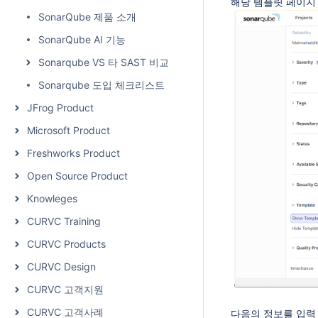
해당 템플릿 페이지 
SonarQube 제품 소개
SonarQube AI 기능
Sonarqube VS 타 SAST 비교
Sonarqube 도입 체크리스트
JFrog Product
Microsoft Product
Freshworks Product
Open Source Product
Knowleges
CURVC Training
CURVC Products
CURVC Design
CURVC 고객지원
CURVC 고객사례
다음의 정보를 입력 