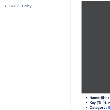
CURVC Policy
Name(필수) 
Key (필수):
Category
: