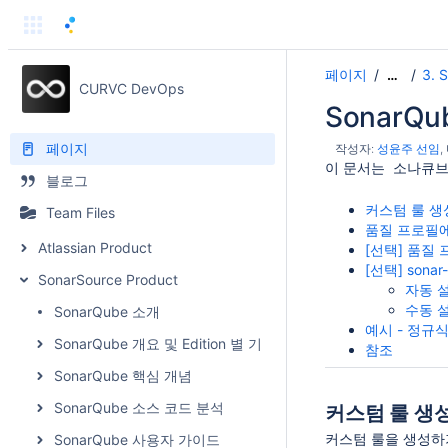
페이지
3. 
…
CURVC DevOps
SonarQ
페이지
작성자:
성윤주 선임
이 문서는 소나큐브(S
블로그
커스텀 룰 생성
Team Files
품질 프로필에
Atlassian Product
[선택] 품질 프로
[선택] sona
SonarSource Product
자동 
수동 
SonarQube 소개
예시 - 정규
SonarQube 개요 및 Edition 별 기능 비교
참조
SonarQube 핵심 개념
SonarQube 소스 코드 분석
커스텀 룰 생성(
커스텀 룰을 생성하
SonarQube 사용자 가이드