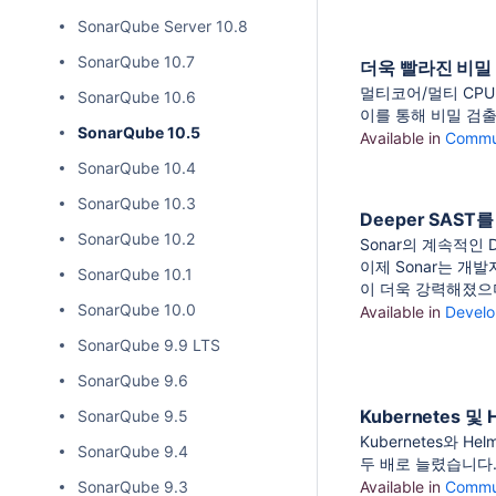
SonarQube Server 10.8
SonarQube 10.7
더욱 빨라진 비밀
멀티코어/멀티 CPU
SonarQube 10.6
이를 통해 비밀 검
SonarQube 10.5
Available in
Commun
SonarQube 10.4
SonarQube 10.3
Deeper SAS
SonarQube 10.2
Sonar의 계속적인
이제 Sonar는 개
SonarQube 10.1
이 더욱 강력해졌으며
SonarQube 10.0
Available in
Develo
SonarQube 9.9 LTS
SonarQube 9.6
Kubernetes 및
SonarQube 9.5
Kubernetes와 H
SonarQube 9.4
두 배로 늘렸습니다
SonarQube 9.3
Available in
Commun