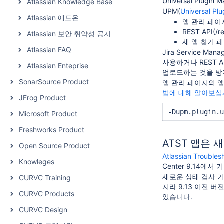
Universal Plug
Atlassian Knowledge Base
UPM(
Universal Pl
Atlassian 애드온
앱 관리 페이
REST API(
Atlassian 보안 취약성 공지
새 앱 찾기 
Atlassian FAQ
Jira Service
사용하거나 REST 
Atlassian Enteprise
업로드하는 것을 방
SonarSource Product
앱 관리 페이지의 앱
법에 대해 알아보
JFrog Product
-Dupm.plugin.u
Microsoft Product
Freshworks Product
ATST 앱은 
Open Source Product
Atlassian Trouble
Knowleges
Center 9.14에
새로운 상태 검사 
CURVC Training
지라 9.13 이전 
CURVC Products
있습니다.
CURVC Design