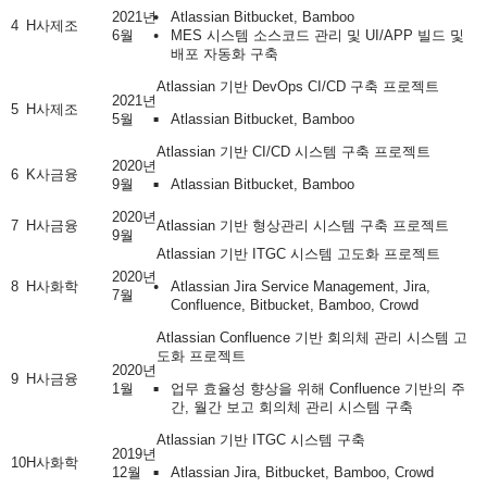
2021년
Atlassian Bitbucket, Bamboo
4
H사
제조
6월
MES 시스템 소스코드 관리 및 UI/APP 빌드 및
배포 자동화 구축
Atlassian 기반 DevOps CI/CD 구축 프로젝트
2021년
5
H사
제조
5월
Atlassian Bitbucket, Bamboo
Atlassian 기반 CI/CD 시스템 구축 프로젝트
2020년
6
K사
금융
9월
Atlassian Bitbucket, Bamboo
2020년
7
H사
금융
Atlassian 기반 형상관리 시스템 구축 프로젝트
9월
Atlassian 기반 ITGC 시스템 고도화 프로젝트
2020년
8
H사
화학
Atlassian Jira Service Management, Jira,
7월
Confluence, Bitbucket, Bamboo, Crowd
Atlassian Confluence 기반 회의체 관리 시스템 고
도화 프로젝트
2020년
9
H사
금융
1월
업무 효율성 향상을 위해 Confluence 기반의 주
간, 월간 보고 회의체 관리 시스템 구축
Atlassian 기반 ITGC 시스템 구축
2019년
10
H사
화학
12월
Atlassian Jira, Bitbucket, Bamboo, Crowd