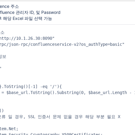
uence 주소
fluence 관리자 ID, 및 Password
 후 해당 Excel 파일 선택 가능
소

http://10.1.26.30:8090"

rpc/json-rpc/confluenceservice-v2?os_authType=basic"

정보



}.ToString()[-1] -eq '/'){

 = $base_url.ToString().Substring(0, $base_url.Length - 1
)

 오류 일 경우, SSL 인증서 문제 없을 경우 해당 부분 필요 X

em.Net;

tem.Security.Cryptography.X509Certificates;
