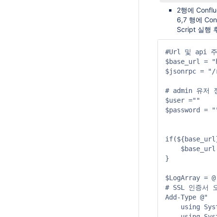
2행에 Confl
6,7 행에 Con
Script 실행
#Url 및 api 주
$base_url = "
$jsonrpc = "/
# admin 유저 
$user =""

$password = ""
if(${base_url
    $base_url
}

$LogArray = @(
# SSL 인증서
Add-Type @"

    using Syst
    using Sys