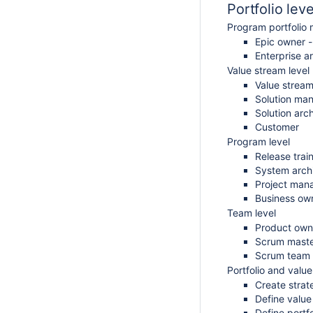
Portfolio leve
Program portfoli
Epic own
Enterpri
Value stream level
Value stream
Solution ma
Solution arc
Customer
Program level
Release trai
System arch
Project ma
Business ow
Team level
Product own
Scrum mast
Scrum team
Portfolio and value
Create strat
Define value
Define portf