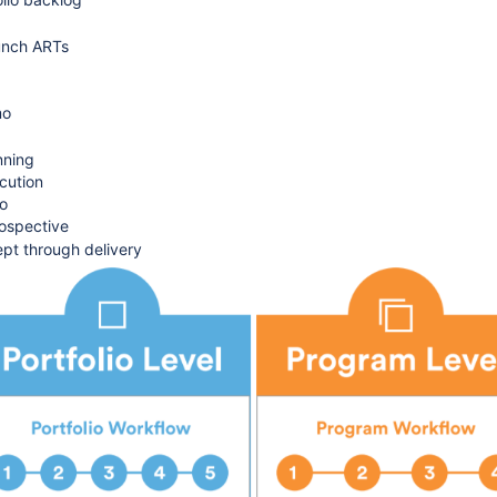
unch ARTs
mo
nning
ecution
o
rospective
pt through delivery