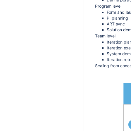
Program level
Form and la
PI planning
ART sync
Solution de
Team level
Iteration pla
Iteration ex
System dem
Iteration ret
Scaling from conce