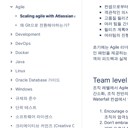
컨셉으로부터 
Agile
객관적인 의사
Scaling agile with Atlassian and SAFe
고품질 릴리즈
여러 팀들 간
왜 Git으로 전환해야하는가?
릴리즈 계획에
Development
여러팀의 진
DevOps
초기에는 Agile 리
Docker
인 패턴을 제공하는 이러
객의 피드팩과 실제 
Java
Linux
Team level 
Oracle Database 가이드
조직 레벨에서 Agil
Windows
간소화, 조직 전반
규제와 준수
Waterfall 컨셉에
단위 테스트
Encourage or
소프트웨어 라이센스
조직의 엄격성
Don't embrac
크리에이티브 커먼즈 (Creative Commons)